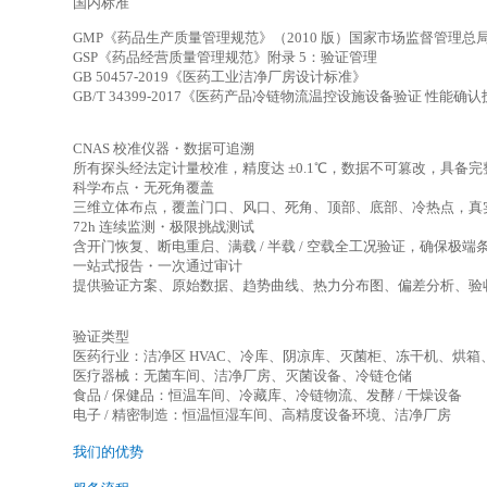
国内标准
GMP《药品生产质量管理规范》（2010 版）国家市场监督管理总
GSP《药品经营质量管理规范》附录 5：验证管理
GB 50457-2019《医药工业洁净厂房设计标准》
GB/T 34399-2017《医药产品冷链物流温控设施设备验证 性能确
CNAS 校准仪器・数据可追溯
所有探头经法定计量校准，精度达 ±0.1℃，数据不可篡改，具备
科学布点・无死角覆盖
三维立体布点，覆盖门口、风口、死角、顶部、底部、冷热点，真
72h 连续监测・极限挑战测试
含开门恢复、断电重启、满载 / 半载 / 空载全工况验证，确保极
一站式报告・一次通过审计
提供验证方案、原始数据、趋势曲线、热力分布图、偏差分析、验
验证类型
医药行业：洁净区 HVAC、冷库、阴凉库、灭菌柜、冻干机、烘
医疗器械：无菌车间、洁净厂房、灭菌设备、冷链仓储
食品 / 保健品：恒温车间、冷藏库、冷链物流、发酵 / 干燥设备
电子 / 精密制造：恒温恒湿车间、高精度设备环境、洁净厂房
我们的优势