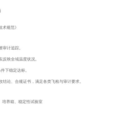
局
认技术规范》
完整审计追踪。
实反映全域温度状况。
端条件下稳定达标。
收结论、合规证书，满足各类飞检与审计要求。
箱、培养箱、稳定性试验室